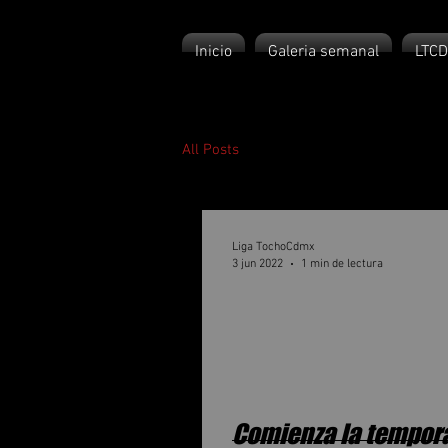
Inicio
Galeria semanal
LTC
All Posts
Liga TochoCdmx
3 jun 2022
1 min de lectura
Comienza la tempor