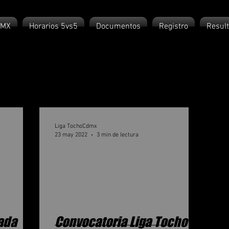
DMX
Horarios 5vs5
Documentos
Registro
Resul
Liga TochoCdmx
23 may 2022
3 min de lectura
ada
Convocatoria Liga Tocho